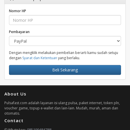
Nomor HP
Pembayaran
Dengan mengklik melakukan pembelian berarti kamu sudah setuju
dengan
Syarat dan Ketentuan
yang berlaku.
Beli Sekarang
About Us
Pulsafast.com adalah layanan isi ulang pulsa, paket internet, token pln,
voucher game, topup e-wallet dan lain-lain. Mudah, murah, aman dan
otomatis.
Contact
085199484788
WhatsApp: