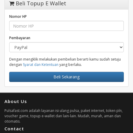
Beli Topup E Wallet
Nomor HP
Pembayaran
Dengan mengklik melakukan pembelian berarti kamu sudah setuju
dengan
Syarat dan Ketentuan
yang berlaku.
Beli Sekarang
About Us
Pulsafast.com adalah layanan isi ulang pulsa, paket internet, token pln,
voucher game, topup e-wallet dan lain-lain. Mudah, murah, aman dan
otomatis.
Contact