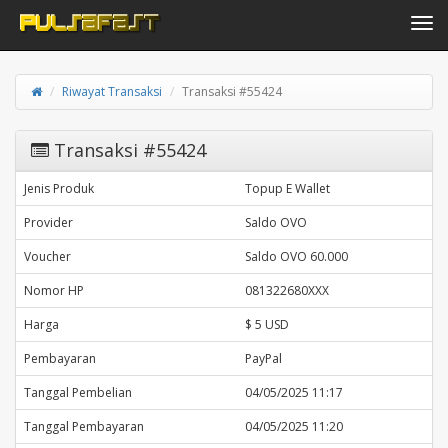
Toggle navi
Riwayat Transaksi
Transaksi #55424
Transaksi #55424
Jenis Produk
Topup E Wallet
Provider
Saldo OVO
Voucher
Saldo OVO 60.000
Nomor HP
081322680XXX
Harga
$ 5 USD
Pembayaran
PayPal
Tanggal Pembelian
04/05/2025 11:17
Tanggal Pembayaran
04/05/2025 11:20