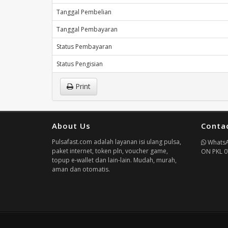
Tanggal Pembelian
Tanggal Pembayaran
Status Pembayaran
Status Pengisian
Print
About Us
Conta
Pulsafast.com adalah layanan isi ulang pulsa,
Whats
paket internet, token pln, voucher game,
ON PKL 0
topup e-wallet dan lain-lain. Mudah, murah,
aman dan otomatis.