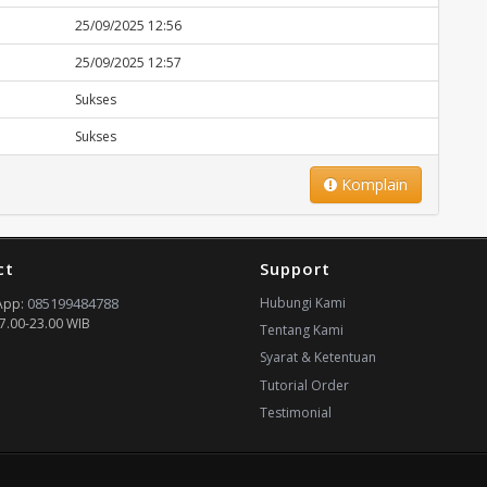
25/09/2025 12:56
25/09/2025 12:57
Sukses
Sukses
Komplain
ct
Support
085199484788
Hubungi Kami
App:
7.00-23.00 WIB
Tentang Kami
Syarat & Ketentuan
Tutorial Order
Testimonial