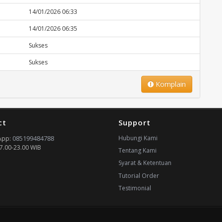
14/01/2026 06:33
14/01/2026 06:35
Sukses
Sukses
Komplain
ct
Support
085199484788
Hubungi Kami
App:
7.00-23.00 WIB
Tentang Kami
Syarat & Ketentuan
Tutorial Order
Testimonial