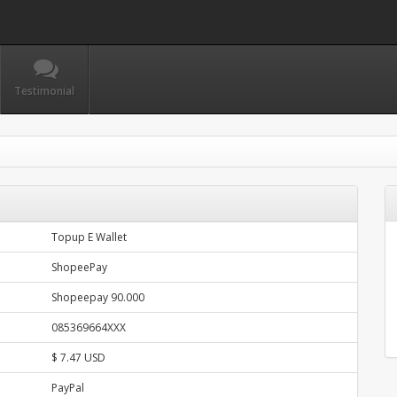
Testimonial
Topup E Wallet
ShopeePay
Shopeepay 90.000
085369664XXX
$ 7.47 USD
PayPal