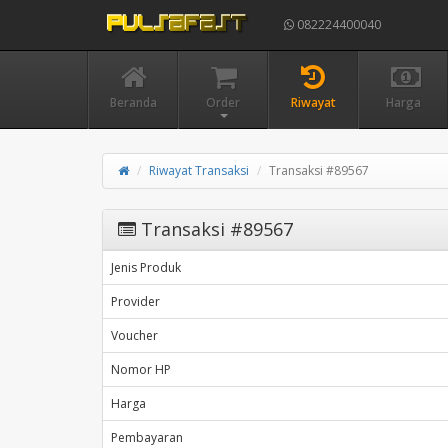
082224400040
Beranda
Order
Riwayat
Harga
Riwayat Transaksi
Transaksi #89567
Transaksi #89567
Jenis Produk
Provider
Voucher
Nomor HP
Harga
Pembayaran