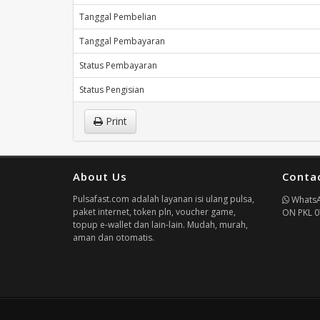
Tanggal Pembelian
Tanggal Pembayaran
Status Pembayaran
Status Pengisian
Print
About Us
Conta
Pulsafast.com adalah layanan isi ulang pulsa,
Whats
paket internet, token pln, voucher game,
ON PKL 0
topup e-wallet dan lain-lain. Mudah, murah,
aman dan otomatis.