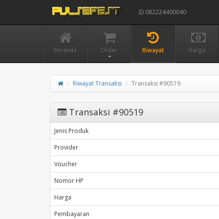
082224400040
Beranda
Order
Riwayat
Harga
Riwayat Transaksi
Transaksi #90519
Transaksi #90519
Jenis Produk
Provider
Voucher
Nomor HP
Harga
Pembayaran