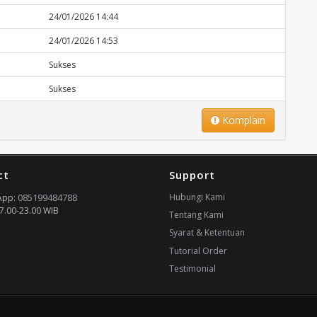
24/01/2026 14:44
24/01/2026 14:53
Sukses
Sukses
Komplain
ct
Support
085199484788
Hubungi Kami
App:
7.00-23.00 WIB
Tentang Kami
Syarat & Ketentuan
Tutorial Order
Testimonial