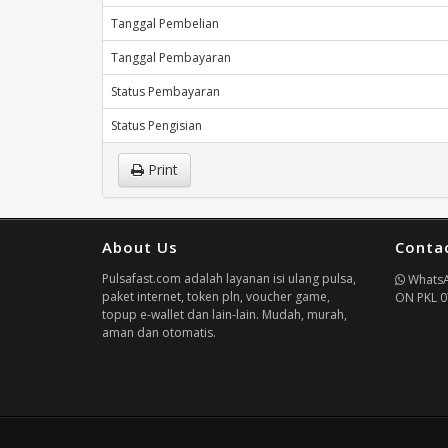
Tanggal Pembelian
Tanggal Pembayaran
Status Pembayaran
Status Pengisian
Print
About Us
Conta
Pulsafast.com adalah layanan isi ulang pulsa,
Whats
paket internet, token pln, voucher game,
ON PKL 0
topup e-wallet dan lain-lain. Mudah, murah,
aman dan otomatis.