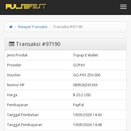
Toggle navi
Riwayat Transaksi
Transaksi #97190
Transaksi #97190
Jenis Produk
Topup E Wallet
Provider
GOPAY
Voucher
GO-PAY 250.000
Nomor HP
089506291XXX
Harga
$ 20.2 USD
Pembayaran
PayPal
Tanggal Pembelian
19/05/2026 14:43
Tanggal Pembayaran
19/05/2026 14:48