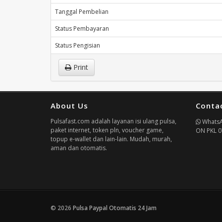
Tanggal Pembelian
Status Pembayaran
Status Pengisian
Print
About Us
Conta
Pulsafast.com adalah layanan isi ulang pulsa,
Whats
paket internet, token pln, voucher game,
ON PKL 0
topup e-wallet dan lain-lain. Mudah, murah,
aman dan otomatis.
© 2026
Pulsa Paypal Otomatis 24 Jam