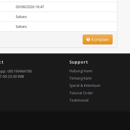
03/06/2026 18:47
Sukses
Sukses
Komplain
ct
Support
085199484788
Hubungi Kami
App:
7.00-23.00 WIB
Tentang Kami
Syarat & Ketentuan
Tutorial Order
Testimonial