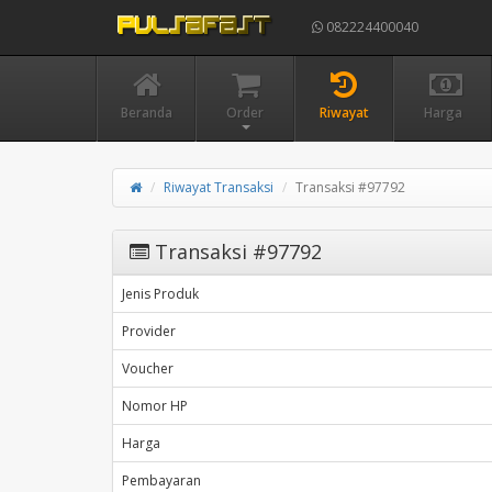
082224400040
Beranda
Order
Riwayat
Harga
Riwayat Transaksi
Transaksi #97792
Transaksi #97792
Jenis Produk
Provider
Voucher
Nomor HP
Harga
Pembayaran