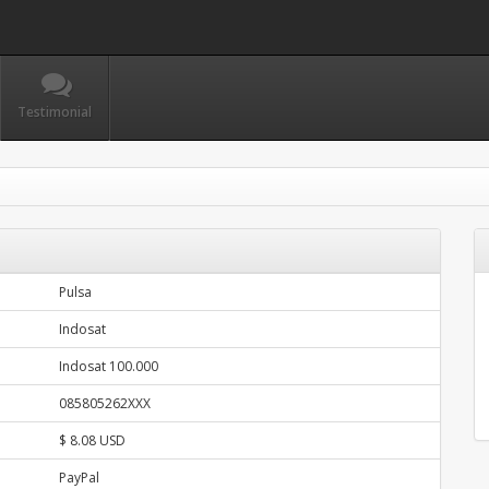
Testimonial
Pulsa
Indosat
Indosat 100.000
085805262XXX
$ 8.08 USD
PayPal