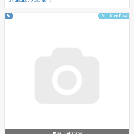
2 transaksi
/
0 testimonial
Smartfren Data
Beli Sekarang