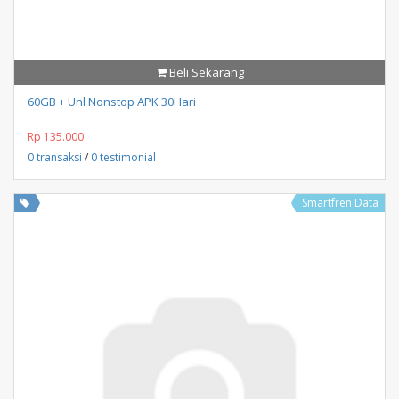
Beli Sekarang
60GB + Unl Nonstop APK 30Hari
Rp 135.000
0 transaksi
/
0 testimonial
Smartfren Data