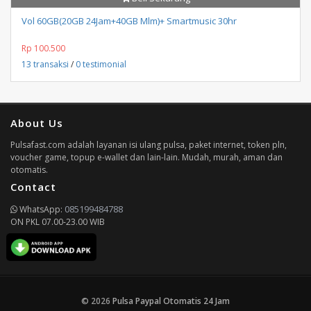
Vol 60GB(20GB 24Jam+40GB Mlm)+ Smartmusic 30hr
Rp 100.500
13 transaksi
/
0 testimonial
About Us
Pulsafast.com adalah layanan isi ulang pulsa, paket internet, token pln,
voucher game, topup e-wallet dan lain-lain. Mudah, murah, aman dan
otomatis.
Contact
085199484788
WhatsApp:
ON PKL 07.00-23.00 WIB
© 2026
Pulsa Paypal Otomatis 24 Jam