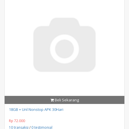
Beli Sekarang
18GB + Unl Nonstop APK 30Hari
Rp 72.000
10 transaksi
/
0 testimonial