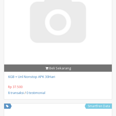
Beli Sekarang
6GB + Unl Nonstop APK 30Hari
Rp 37.500
8 transaksi
/
0 testimonial
Smartfren Data