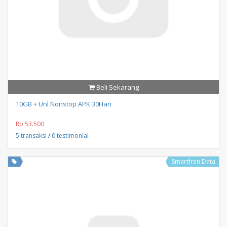
Beli Sekarang
10GB + Unl Nonstop APK 30Hari
Rp 53.500
5 transaksi
/
0 testimonial
Smartfren Data