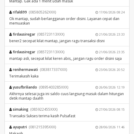
Mantap. Gak ada 1 menit udah masuk
rifaldi99
(085805262XXX)
17/06/2026 08:24
Ok mantap, sudah berlangganan order disini. Layanan cepat dan
memuaskan
firdausiregar
(085723113XXX)
21/06/2026 23:33
bener2 secepat kilat mantap, jangan ragu transaksi disni
firdausiregar
(085723113XXX)
21/06/2026 23:35
mantap asli, secepat kilat keren abis,, jangan ragu order disini saja
renihermawati
(083817337XXX)
23/06/2026 20:52
Terimakasih kaka
yusufbriliando
(0895403285XXX)
26/06/2026 12:19
Akhirnya selesai juga ini saldo cuus langsung masuk dalam hitungan
detik mantap daahh
simaking
(085922455XXX)
27/06/2026 08:15
Transaksi Sukses terima kasih Pulsafast
ayuputri
(081215395XXX)
28/06/2026 11:46
Makasih