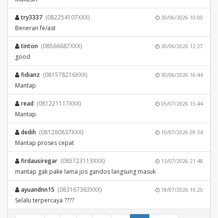
try3337
(082254107XXX)
30/06/2026 10:00
Beneran fe/ast
tinton
(08566687XXX)
30/06/2026 12:27
good
fidianz
(081578216XXX)
30/06/2026 16:44
Mantap
read
(081221117XXX)
05/07/2026 15:44
Mantap
dedih
(081280837XXX)
10/07/2026 09:34
Mantap proses cepat
firdausiregar
(085723113XXX)
13/07/2026 21:48
mantap gak pake lama jos gandos langsung masuk
ayuandnn15
(083167363XXX)
18/07/2026 15:25
Selalu terpercaya ????