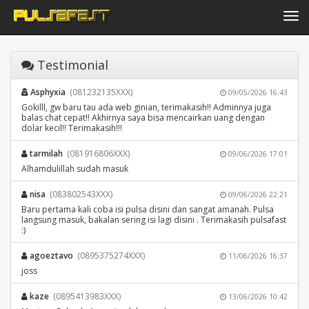
Toggle navi
Testimonial
Asphyxia
(081232135XXX)
09/05/2026 16:43
Gokilll, gw baru tau ada web ginian, terimakasih!! Adminnya juga
balas chat cepat!! Akhirnya saya bisa mencairkan uang dengan
dolar kecil!! Terimakasih!!!
tarmilah
(081916806XXX)
09/06/2026 17:01
Alhamdulillah sudah masuk
nisa
(083802543XXX)
09/06/2026 22:21
Baru pertama kali coba isi pulsa disini dan sangat amanah. Pulsa
langsung masuk, bakalan sering isi lagi disini . Terimakasih pulsafast
:)
agoeztavo
(0895375274XXX)
11/06/2026 16:37
joss
kaze
(0895413983XXX)
13/06/2026 10:42